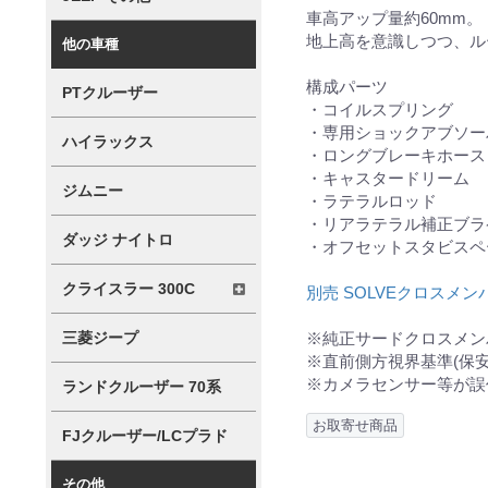
車高アップ量約60mm
地上高を意識しつつ、ル
他の車種
構成パーツ
PTクルーザー
・コイルスプリング
・専用ショックアブソ
ハイラックス
・ロングブレーキホー
・キャスタードリーム
ジムニー
・ラテラルロッド
・リアラテラル補正ブ
ダッジ ナイトロ
・オフセットスタビス
クライスラー 300C
別売 SOLVEクロスメ
※純正サードクロスメ
三菱ジープ
※直前側方視界基準(保
※カメラセンサー等が誤
ランドクルーザー 70系
お取寄せ商品
FJクルーザー/LCプラド
その他