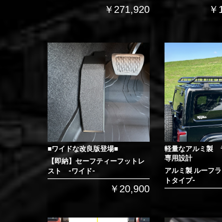
￥271,920
￥1
■ワイドな改良版登場■
軽量なアルミ製 
専用設計
【即納】セーフティーフットレ
アルミ製 ルーフラ
スト -ワイド-
トタイプ-
￥20,900