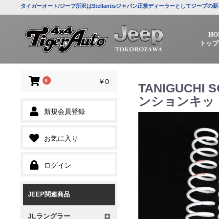
タイガーオート/ジープ所沢はStellantisジャパン正規ディーラーとしてジー
HO
トップ
0
￥0
TANIGUCHI 
ンションキッ
新規会員登録
お気に入り
ログイン
JEEP関連商品
JLラングラー