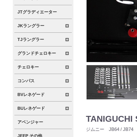
JTグラディエーター
JKラングラー
TJラングラー
グランドチェロキー
チェロキー
コンパス
BVレネゲード
BUレネゲード
TANIGUCH
アベンジャー
ジムニー JB64 / JB7
JEEP その他