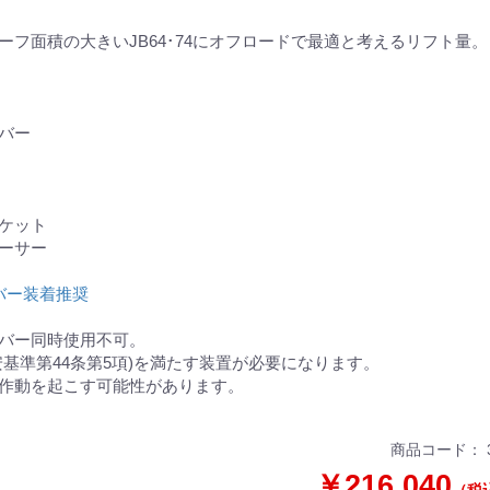
。
ーフ面積の大きいJB64･74にオフロードで最適と考えるリフト量
ーバー
ス
ラケット
ペーサー
ンバー装着推奨
ンバー同時使用不可。
安基準第44条第5項)を満たす装置が必要になります。
作動を起こす可能性があります。
商品コード：
￥216,040
（税