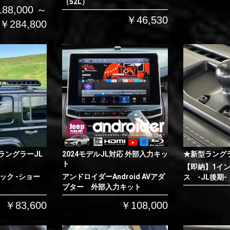
（52L）
88,000 ～
￥46,530
￥284,800
ラングラーJL
2024モデルJL対応 外部入力キッ
★新型ラング
ト
【即納】1イ
ック -ショー
アンドロイダーAndroid AVアダ
ス -JL後期-
プター 外部入力キット
￥83,600
￥108,000