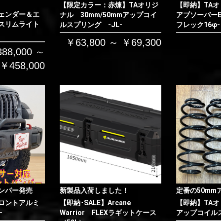
【限定カラー：赤煉】TAオリジ
【即納】TAオ
お買い物を続ける
カートへ進む
ェンダー＆エ
ナル 30mm/50mmアップコイ
アブソーバーE
スリムライト
ルスプリング -JL-
フレック16φ-
￥63,800 ～ ￥69,300
88,000 ～
￥458,000
ンパー発売
新製品入荷しました！
定番の50mm
ロントアルミ
【即納･SALE】Arcane
【即納】TAオ
-
Warrior FLEXラギットケース
アップコイルス