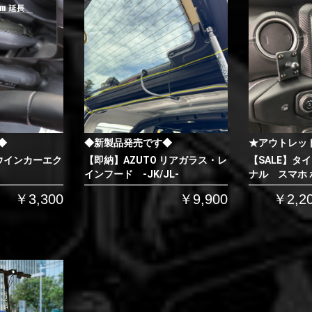
◆
◆新製品発売です◆
★アウトレッ
 ウインカーエク
【即納】AZUTO リアガラス・レ
【SALE】タ
インフード -JK/JL-
ナル スマホ
￥3,300
￥9,900
￥2,2