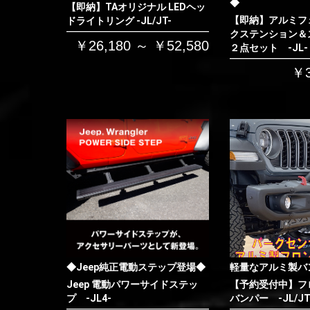
◆
【即納】TAオリジナル LEDヘッ
【即納】アルミフ
ドライトリング -JL/JT-
クステンション＆
￥26,180 ～ ￥52,580
２点セット -JL-
￥3
◆Jeep純正電動ステップ登場◆
軽量なアルミ製バ
Jeep 電動パワーサイドステッ
【予約受付中】フ
プ -JL4-
バンパー -JL/JT