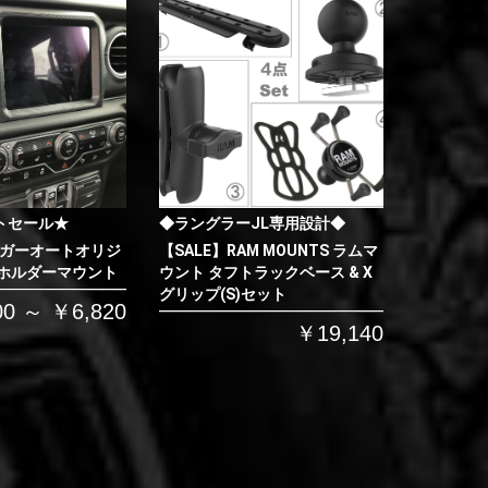
トセール★
◆ラングラーJL専用設計◆
イガーオートオリジ
【SALE】RAM MOUNTS ラムマ
 ホルダーマウント
ウント タフトラックベース & X
グリップ(S)セット
00 ～ ￥6,820
￥19,140