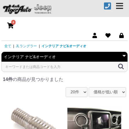
0
全て
|
JLラングラー
|
インテリア ナビ&オーディオ
14件
の商品が見つかりました