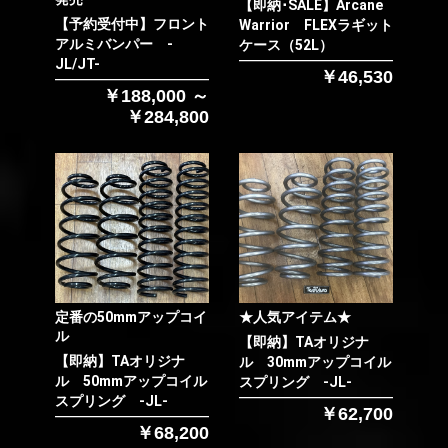
【即納･SALE】Arcane
【予約受付中】フロント
Warrior FLEXラギット
アルミバンパー -
ケース（52L）
JL/JT-
￥46,530
￥188,000 ～
￥284,800
お買い物を続ける
カートへ進む
定番の50mmアップコイ
★人気アイテム★
ル
【即納】TAオリジナ
【即納】TAオリジナ
ル 30mmアップコイル
ル 50mmアップコイル
スプリング -JL-
スプリング -JL-
￥62,700
￥68,200