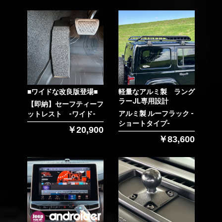
■ワイドな改良版登場■
軽量なアルミ製 ラング
ラーJL専用設計
【即納】セーフティーフ
アルミ製 ルーフラック -
ットレスト -ワイド-
ショートタイプ-
￥20,900
￥83,600