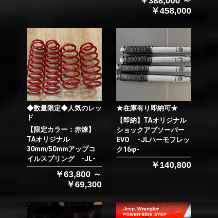
￥388,000 ～
￥458,000
◆数量限定◆人気のレッ
★在庫有り即納可★
ド
【即納】TAオリジナル
【限定カラー：赤煉】
ショックアブソーバー
TAオリジナル
EVO -JLハーモフレッ
30mm/50mmアップコ
ク16φ-
イルスプリング -JL-
￥140,800
￥63,800 ～
￥69,300