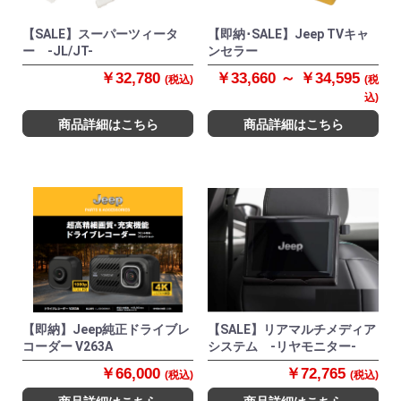
【SALE】スーパーツィータ
【即納･SALE】Jeep TVキャ
ー -JL/JT-
ンセラー
￥32,780
￥33,660 ～ ￥34,595
(税込)
(税
込)
商品詳細はこちら
商品詳細はこちら
【即納】Jeep純正ドライブレ
【SALE】リアマルチメディア
コーダー V263A
システム -リヤモニター-
￥66,000
￥72,765
(税込)
(税込)