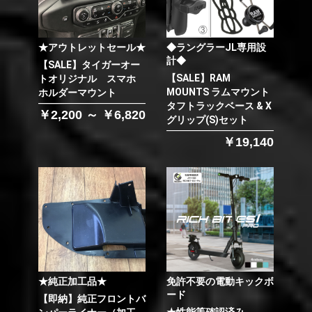
★アウトレットセール★
◆ラングラーJL専用設
計◆
【SALE】タイガーオー
【SALE】RAM
トオリジナル スマホ
MOUNTS ラムマウント
ホルダーマウント
タフトラックベース & X
￥2,200 ～ ￥6,820
グリップ(S)セット
￥19,140
★純正加工品★
免許不要の電動キックボ
ード
【即納】純正フロントバ
★性能等確認済み