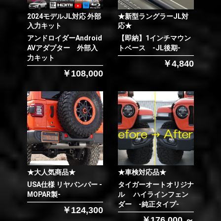
2024モデルJL対応 外部
★新型ラングラーJL対
入力キット
応★
アンドロイダーAndroid
【即納】1インチマウン
AVアダプター 外部入
トベース -JL後期-
力キット
￥4,840
￥108,000
★大人気商品★
★車検対応品★
USA仕様 リヤバンパー -
タイガーオートオリジナ
MOPAR製-
ル ハイラインフェン
ダー -純正タイプ-
￥124,300
￥176,000 ～