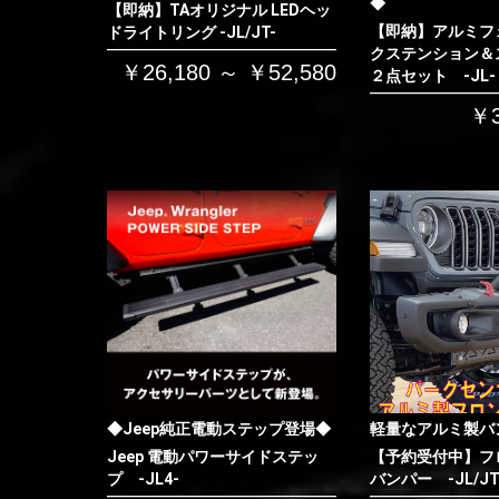
◆
【即納】TAオリジナル LEDヘッ
【即納】アルミフ
ドライトリング -JL/JT-
クステンション＆
￥26,180 ～ ￥52,580
２点セット -JL-
￥3
◆Jeep純正電動ステップ登場◆
軽量なアルミ製バ
Jeep 電動パワーサイドステッ
【予約受付中】フ
プ -JL4-
バンパー -JL/JT