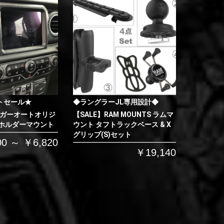
トセール★
◆ラングラーJL専用設計◆
イガーオートオリジ
【SALE】RAM MOUNTS ラムマ
 ホルダーマウント
ウント タフトラックベース & X
グリップ(S)セット
00 ～ ￥6,820
￥19,140