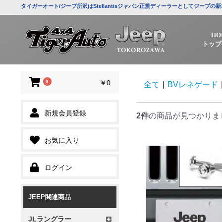
タイガーオート/ジープ所沢はStellantisジャパン正規ディーラーとしてジー
HO
トップ
0
￥0
全て
|
BVレネゲード
新規会員登録
2件
の商品が見つかりま
お気に入り
ログイン
JEEP関連商品
JLラングラー