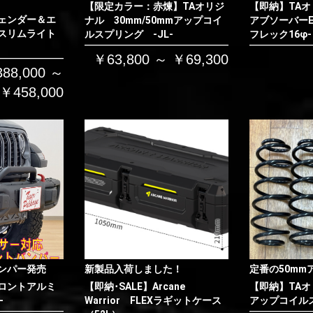
【限定カラー：赤煉】TAオリジ
【即納】TAオ
お買い物を続ける
カートへ進む
ェンダー＆エ
ナル 30mm/50mmアップコイ
アブソーバーE
スリムライト
ルスプリング -JL-
フレック16φ-
￥63,800 ～ ￥69,300
88,000 ～
￥458,000
ンパー発売
新製品入荷しました！
定番の50mm
ロントアルミ
【即納･SALE】Arcane
【即納】TAオ
-
Warrior FLEXラギットケース
アップコイルス