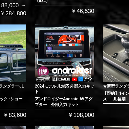
（52L）
88,000 ～
￥46,530
￥284,800
ラングラーJL
2024モデルJL対応 外部入力キッ
★新型ラング
ト
【即納】1イ
ック -ショー
アンドロイダーAndroid AVアダ
ス -JL後期-
プター 外部入力キット
￥83,600
￥108,000