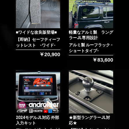
お買い物を続ける
カートへ進む
■ワイドな改良版登場■
軽量なアルミ製 ラング
ラーJL専用設計
【即納】セーフティーフ
アルミ製 ルーフラック -
ットレスト -ワイド-
ショートタイプ-
￥20,900
￥83,600
2024モデルJL対応 外部
★新型ラングラーJL対
入力キット
応★