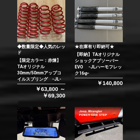
◆数量限定◆人気のレッ
★在庫有り即納可★
ド
【即納】TAオリジナル
【限定カラー：赤煉】
ショックアブソーバー
TAオリジナル
EVO -JLハーモフレッ
30mm/50mmアップコ
ク16φ-
イルスプリング -JL-
￥140,800
￥63,800 ～
￥69,300