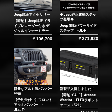
Jeep純正アクセサリー
◆Jeep純正電動ステッ
プ登場◆
【即納】Jeep純正 ドラ
Jeep 電動パワーサイド
イブレコーダー付き デ
ステップ -JL4-
ジタルインナーミラー
￥271,920
￥106,700
軽量なアルミ製バンパー
新製品入荷しました！
発売
【即納･SALE】Arcane
【予約受付中】フロント
Warrior FLEXラギット
アルミバンパー -
ケース（52L）
JL/JT-