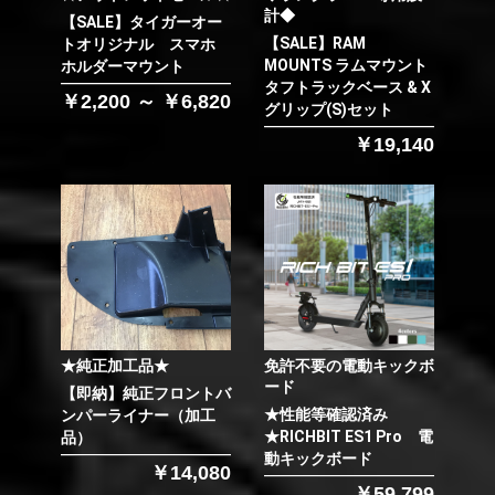
計◆
【SALE】タイガーオー
【SALE】RAM
トオリジナル スマホ
MOUNTS ラムマウント
ホルダーマウント
タフトラックベース & X
￥2,200 ～ ￥6,820
グリップ(S)セット
￥19,140
★純正加工品★
免許不要の電動キックボ
ード
【即納】純正フロントバ
★性能等確認済み
ンパーライナー（加工
★RICHBIT ES1 Pro 電
品）
動キックボード
￥14,080
￥59,799