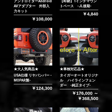
アンドロイダーAndroid
【即納】1インチマウン
AVアダプター 外部入
トベース -JL後期-
力キット
￥4,840
￥108,000
★大人気商品★
★車検対応品★
USA仕様 リヤバンパー -
タイガーオートオリジナ
MOPAR製-
ル ハイラインフェン
ダー -純正タイプ-
￥124,300
￥176,000 ～
￥368,500