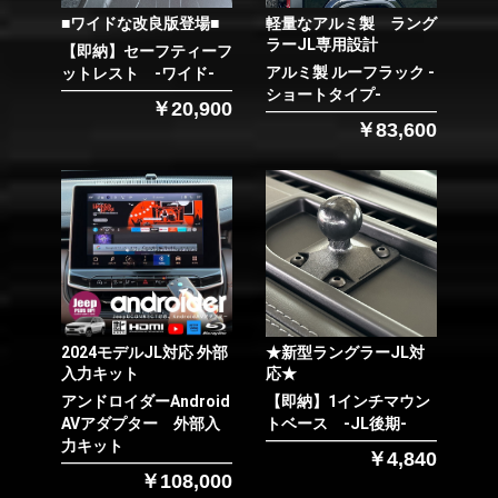
■ワイドな改良版登場■
軽量なアルミ製 ラング
ラーJL専用設計
【即納】セーフティーフ
アルミ製 ルーフラック -
ットレスト -ワイド-
ショートタイプ-
￥20,900
￥83,600
2024モデルJL対応 外部
★新型ラングラーJL対
入力キット
応★
アンドロイダーAndroid
【即納】1インチマウン
AVアダプター 外部入
トベース -JL後期-
力キット
￥4,840
￥108,000