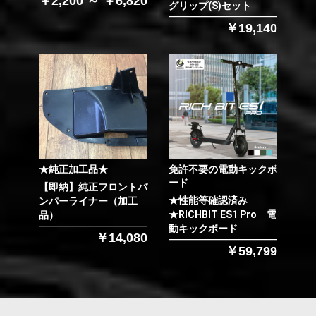
￥2,200 ～ ￥6,820
グリップ(S)セット
￥19,140
★純正加工品★
免許不要の電動キックボ
ード
【即納】純正フロントバ
★性能等確認済み
ンパーライナー（加工
★RICHBIT ES1 Pro 電
品）
動キックボード
￥14,080
￥59,799