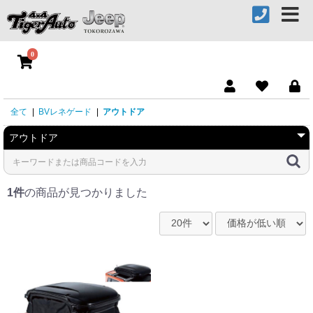
0
全て
|
BVレネゲード
|
アウトドア
1件
の商品が見つかりました