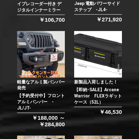
Jeep 電動パワーサイド
イブレコーダー付き デ
ステップ -JL4-
ジタルインナーミラー
￥271,920
￥106,700
軽量なアルミ製バンパー
新製品入荷しました！
発売
【即納･SALE】Arcane
【予約受付中】フロント
Warrior FLEXラギット
アルミバンパー -
ケース（52L）
JL/JT-
￥46,530
￥188,000 ～
￥284,800