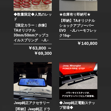
◆数量限定◆人気のレッ
★在庫有り即納可★
ド
【即納】TAオリジナル
【限定カラー：赤煉】
ショックアブソーバー
TAオリジナル
EVO -JLハーモフレッ
30mm/50mmアップコ
ク16φ-
イルスプリング -JL-
￥140,800
￥63,800 ～
￥69,300
Jeep純正アクセサリー
◆Jeep純正電動ステッ
プ登場◆
【即納】Jeep純正 ドラ