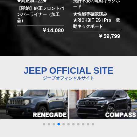
★純正加工品★
免許不要の電動キックボ
ード
【即納】純正フロントバ
★性能等確認済み
ンパーライナー（加工
★RICHBIT ES1 Pro 電
品）
動キックボード
￥14,080
￥59,799
JEEP OFFICIAL SITE
ジープオフィシャルサイト