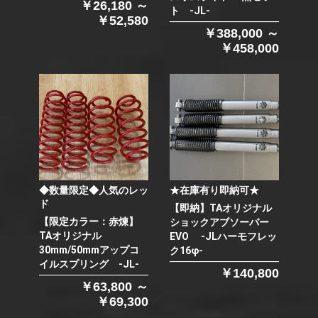
￥26,180 ～
ト -JL-
￥52,580
￥388,000 ～
￥458,000
◆数量限定◆人気のレッ
★在庫有り即納可★
ド
【即納】TAオリジナル
【限定カラー：赤煉】
ショックアブソーバー
TAオリジナル
EVO -JLハーモフレッ
30mm/50mmアップコ
ク16φ-
イルスプリング -JL-
￥140,800
￥63,800 ～
￥69,300