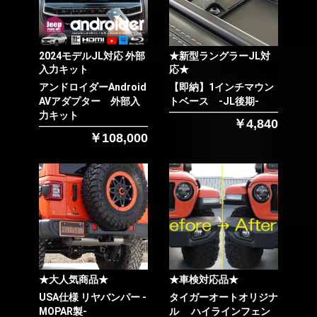
2024モデルJL対応 外部
★新型ラングラーJL対
入力キット
応★
アンドロイダーAndroid
【即納】1インチマウン
AVアダプター 外部入
トベース -JL後期-
力キット
￥4,840
￥108,000
★大人気商品★
★車検対応品★
USA仕様 リヤバンパー -
タイガーオートオリジナ
MOPAR製-
ル ハイラインフェン