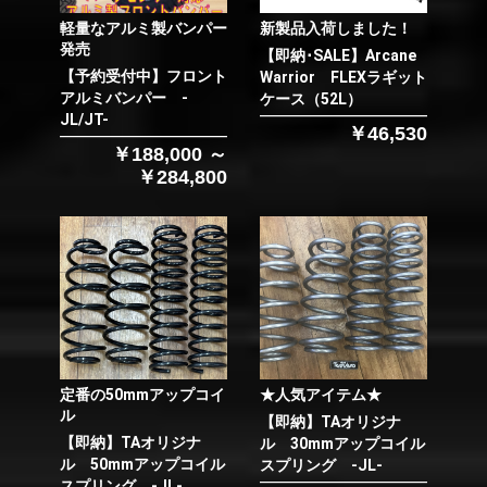
軽量なアルミ製バンパー
新製品入荷しました！
発売
【即納･SALE】Arcane
【予約受付中】フロント
Warrior FLEXラギット
アルミバンパー -
ケース（52L）
JL/JT-
￥46,530
￥188,000 ～
￥284,800
定番の50mmアップコイ
★人気アイテム★
ル
【即納】TAオリジナ
【即納】TAオリジナ
ル 30mmアップコイル
ル 50mmアップコイル
スプリング -JL-
スプリング -JL-