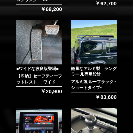
￥62,700
￥68,200
■ワイドな改良版登場■
軽量なアルミ製 ラング
ラーJL専用設計
【即納】セーフティーフ
アルミ製 ルーフラック -
ットレスト -ワイド-
ショートタイプ-
￥20,900
￥83,600
お買い物を続ける
カートへ進む