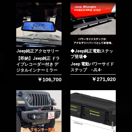
お買い物を続ける
カートへ進む
Jeep純正アクセサリー
◆Jeep純正電動ステッ
プ登場◆
【即納】Jeep純正 ドラ
Jeep 電動パワーサイド
イブレコーダー付き デ
ステップ -JL4-
ジタルインナーミラー
￥271,920
￥106,700