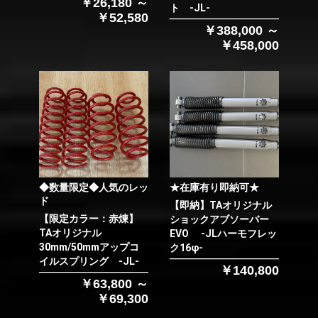
￥26,180 ～
ト -JL-
￥52,580
￥388,000 ～
￥458,000
◆数量限定◆人気のレッ
★在庫有り即納可★
ド
【即納】TAオリジナル
【限定カラー：赤煉】
ショックアブソーバー
TAオリジナル
EVO -JLハーモフレッ
30mm/50mmアップコ
ク16φ-
イルスプリング -JL-
￥140,800
￥63,800 ～
￥69,300