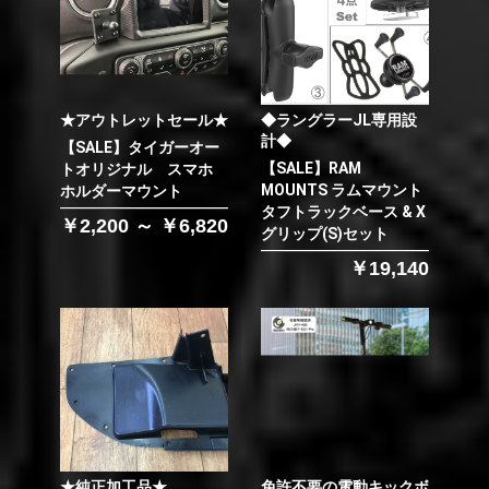
★アウトレットセール★
◆ラングラーJL専用設
計◆
【SALE】タイガーオー
【SALE】RAM
トオリジナル スマホ
MOUNTS ラムマウント
ホルダーマウント
タフトラックベース & X
￥2,200 ～ ￥6,820
グリップ(S)セット
￥19,140
★純正加工品★
免許不要の電動キックボ