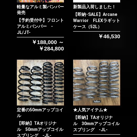
軽量なアルミ製バンパー
新製品入荷しました！
発売
【即納･SALE】Arcane
【予約受付中】フロント
Warrior FLEXラギット
アルミバンパー -
ケース（52L）
JL/JT-
￥46,530
￥188,000 ～
￥284,800
定番の50mmアップコイ
★人気アイテム★
ル
【即納】TAオリジナ
【即納】TAオリジナ
ル 30mmアップコイル
ル 50mmアップコイル
スプリング -JL-
スプリング -JL-