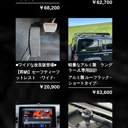
￥62,700
￥68,200
■ワイドな改良版登場■
軽量なアルミ製 ラング
ラーJL専用設計
【即納】セーフティーフ
アルミ製 ルーフラック -
ットレスト -ワイド-
ショートタイプ-
￥20,900
￥83,600