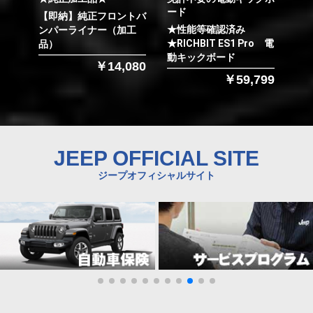
ード
【即納】純正フロントバ
★性能等確認済み
ンパーライナー（加工
★RICHBIT ES1 Pro 電
品）
動キックボード
￥14,080
￥59,799
JEEP OFFICIAL SITE
ジープオフィシャルサイト