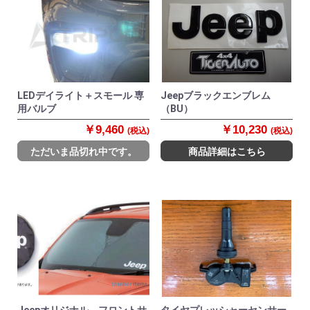
LEDデイライト＋スモール 専
Jeepブラックエンブレム
用バルブ
（BU）
￥9,460
￥10,230
(税込)
(税込)
ただいま品切れ中です。
商品詳細はこちら