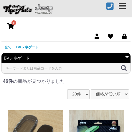
0
全て
|
BVレネゲード
46件
の商品が見つかりました