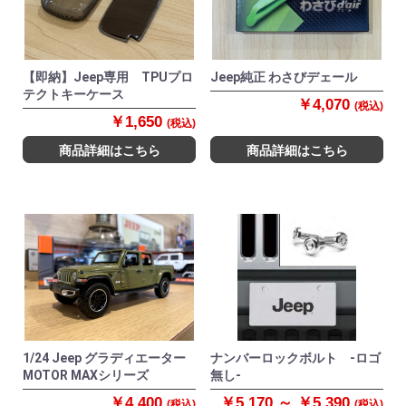
【即納】Jeep専用 TPUプロ
Jeep純正 わさびデェール
テクトキーケース
￥4,070
(税込)
￥1,650
(税込)
商品詳細はこちら
商品詳細はこちら
1/24 Jeep グラディエーター
ナンバーロックボルト -ロゴ
MOTOR MAXシリーズ
無し-
￥4,400
￥5,170 ～ ￥5,390
(税込)
(税込)