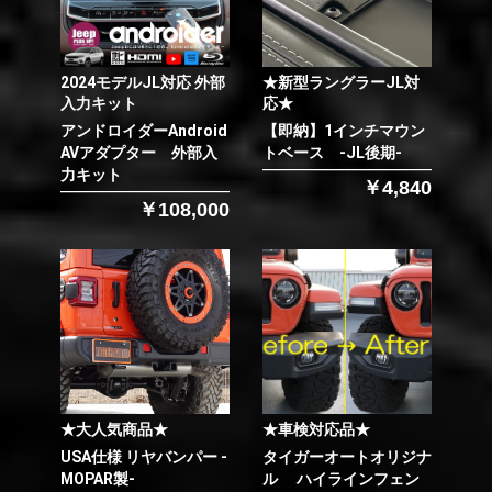
2024モデルJL対応 外部
★新型ラングラーJL対
入力キット
応★
アンドロイダーAndroid
【即納】1インチマウン
AVアダプター 外部入
トベース -JL後期-
力キット
￥4,840
￥108,000
★大人気商品★
★車検対応品★
USA仕様 リヤバンパー -
タイガーオートオリジナ
MOPAR製-
ル ハイラインフェン