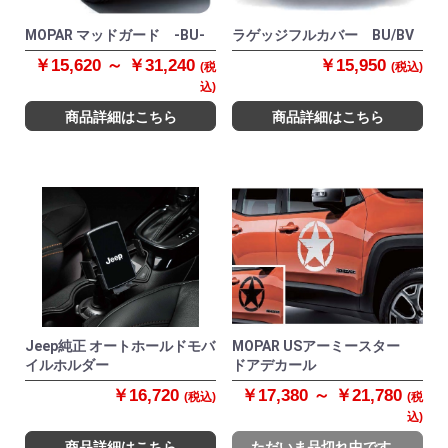
MOPAR マッドガード -BU-
ラゲッジフルカバー BU/BV
￥15,620 ～ ￥31,240
￥15,950
(税
(税込)
込)
商品詳細はこちら
商品詳細はこちら
Jeep純正 オートホールドモバ
MOPAR USアーミースター
イルホルダー
ドアデカール
￥16,720
￥17,380 ～ ￥21,780
(税込)
(税
込)
商品詳細はこちら
ただいま品切れ中です。