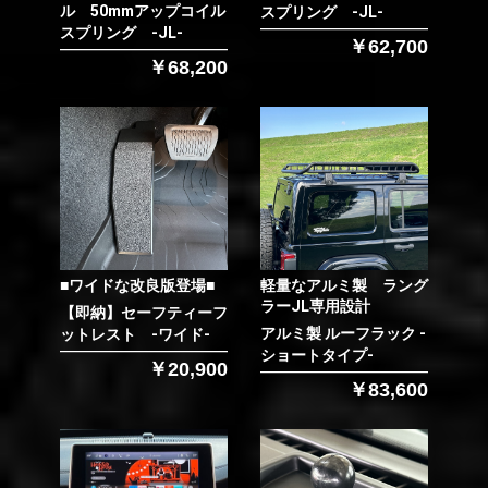
ル 50mmアップコイル
スプリング -JL-
スプリング -JL-
￥62,700
￥68,200
■ワイドな改良版登場■
軽量なアルミ製 ラング
ラーJL専用設計
【即納】セーフティーフ
アルミ製 ルーフラック -
ットレスト -ワイド-
ショートタイプ-
￥20,900
￥83,600