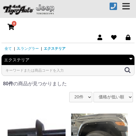
0
全て
|
JLラングラー
|
エクステリア
80件
の商品が見つかりました