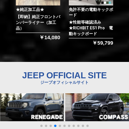
★純正加工品★
免許不要の電動キックボ
ード
【即納】純正フロントバ
★性能等確認済み
ンパーライナー（加工
★RICHBIT ES1 Pro 電
品）
動キックボード
￥14,080
￥59,799
JEEP OFFICIAL SITE
ジープオフィシャルサイト