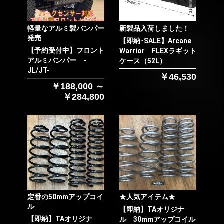
軽量なアルミ製バンパー
新製品入荷しました！
発売
【即納･SALE】Arcane
【予約受付中】フロント
Warrior FLEXラギット
アルミバンパー -
ケース（52L）
JL/JT-
￥46,530
￥188,000 ～
￥284,800
定番の50mmアップコイ
★人気アイテム★
ル
【即納】TAオリジナ
【即納】TAオリジナ
ル 30mmアップコイル