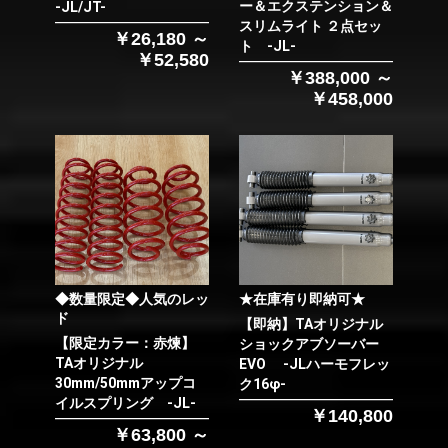
ー＆エクステンション＆
-JL/JT-
スリムライト ２点セッ
￥26,180 ～
ト -JL-
￥52,580
￥388,000 ～
￥458,000
◆数量限定◆人気のレッ
★在庫有り即納可★
ド
【即納】TAオリジナル
【限定カラー：赤煉】
ショックアブソーバー
TAオリジナル
EVO -JLハーモフレッ
30mm/50mmアップコ
ク16φ-
イルスプリング -JL-
￥140,800
￥63,800 ～