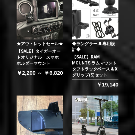
★アウトレットセール★
◆ラングラーJL専用設
計◆
【SALE】タイガーオー
【SALE】RAM
トオリジナル スマホ
MOUNTS ラムマウント
ホルダーマウント
タフトラックベース & X
￥2,200 ～ ￥6,820
グリップ(S)セット
￥19,140