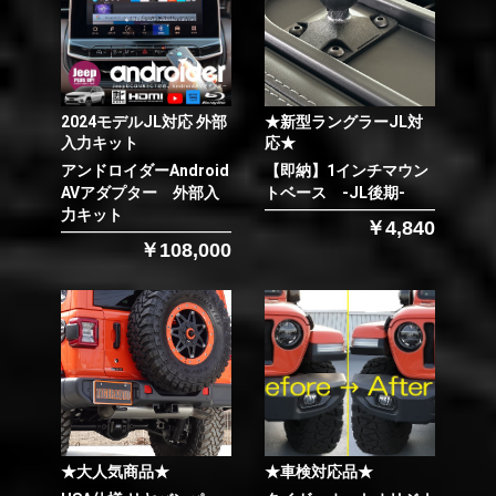
2024モデルJL対応 外部
★新型ラングラーJL対
入力キット
応★
アンドロイダーAndroid
【即納】1インチマウン
AVアダプター 外部入
トベース -JL後期-
力キット
￥4,840
￥108,000
★大人気商品★
★車検対応品★