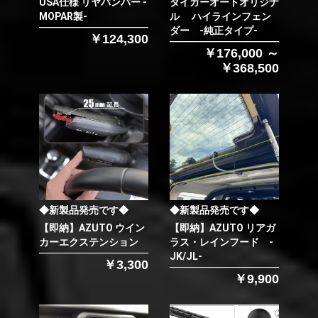
USA仕様 リヤバンパー -
タイガーオートオリジナ
MOPAR製-
ル ハイラインフェン
ダー -純正タイプ-
￥124,300
￥176,000 ～
￥368,500
◆新製品発売です◆
◆新製品発売です◆
【即納】AZUTO ウイン
【即納】AZUTO リアガ
カーエクステンション
ラス・レインフード -
JK/JL-
￥3,300
￥9,900