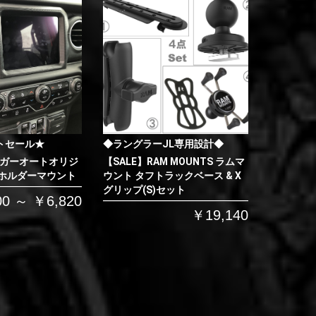
トセール★
◆ラングラーJL専用設計◆
イガーオートオリジ
【SALE】RAM MOUNTS ラムマ
 ホルダーマウント
ウント タフトラックベース & X
グリップ(S)セット
00 ～ ￥6,820
￥19,140