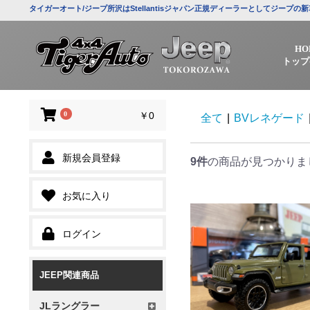
タイガーオート/ジープ所沢はStellantisジャパン正規ディーラーとしてジー
HO
トップ
0
￥0
全て
|
BVレネゲード
新規会員登録
9件
の商品が見つかりま
お気に入り
ログイン
JEEP関連商品
JLラングラー