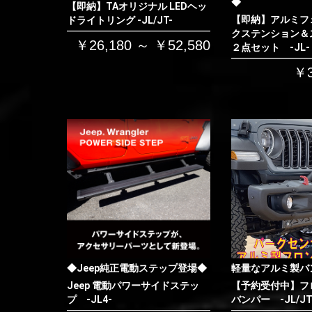
◆
【即納】TAオリジナル LEDヘッ
【即納】アルミフ
ドライトリング -JL/JT-
クステンション＆
￥26,180 ～ ￥52,580
２点セット -JL-
￥3
◆Jeep純正電動ステップ登場◆
軽量なアルミ製バ
Jeep 電動パワーサイドステッ
【予約受付中】フ
プ -JL4-
バンパー -JL/JT