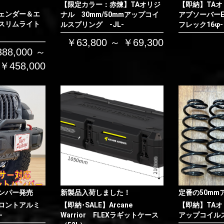
【限定カラー：赤煉】TAオリジ
【即納】TAオ
お買い物を続ける
カートへ進む
ェンダー＆エ
ナル 30mm/50mmアップコイ
アブソーバーE
スリムライト
ルスプリング -JL-
フレック16φ-
￥63,800 ～ ￥69,300
88,000 ～
￥458,000
ンパー発売
新製品入荷しました！
定番の50mm
ロントアルミ
【即納･SALE】Arcane
【即納】TAオ
-
Warrior FLEXラギットケース
アップコイルス