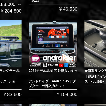
（52L）
88,000 ～
￥46,530
￥284,800
ラングラーJL
2024モデルJL対応 外部入力キッ
★新型ラング
ト
【即納】1イ
ック -ショー
アンドロイダーAndroid AVアダ
ス -JL後期-
プター 外部入力キット
￥83,600
￥108,000