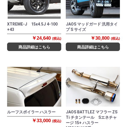
XTREME-J 15x4.5J 4-100
JAOS マッドガード 汎用タイ
+43
プ S サイズ
￥24,640
￥30,800
(税込)
(税込)
商品詳細はこちら
商品詳細はこちら
ルーフスポイラー ハスラー
JAOS BATTLEZ マフラー ZS
Ti チタンテール Sエネチャ
￥33,000
(税込)
ージ 15+ ハスラー