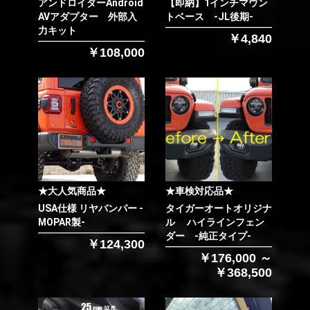
アンドロイダーAndroid
【即納】1インチマウン
AVアダプター 外部入
トベース -JL後期-
力キット
￥4,840
￥108,000
★大人気商品★
★車検対応品★
USA仕様 リヤバンパー -
タイガーオートオリジナ
MOPAR製-
ル ハイラインフェン
ダー -純正タイプ-
￥124,300
￥176,000 ～
￥368,500