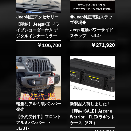
Jeep純正アクセサリー
◆Jeep純正電動ステッ
プ登場◆
【即納】Jeep純正 ドラ
Jeep 電動パワーサイド
イブレコーダー付き デ
ステップ -JL4-
ジタルインナーミラー
￥271,920
￥106,700
軽量なアルミ製バンパー
新製品入荷しました！
発売
【即納･SALE】Arcane
【予約受付中】フロント
Warrior FLEXラギット
アルミバンパー -
ケース（52L）
JL/JT-