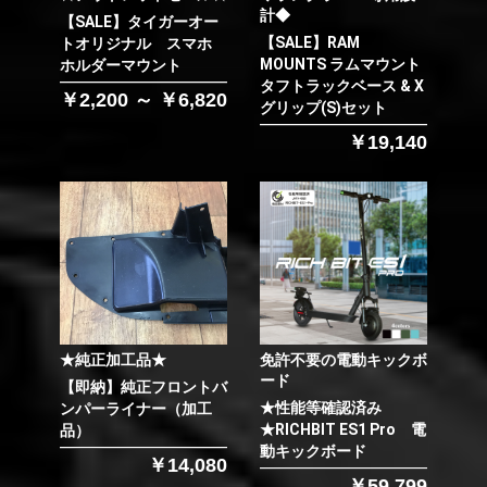
計◆
【SALE】タイガーオー
【SALE】RAM
トオリジナル スマホ
MOUNTS ラムマウント
ホルダーマウント
タフトラックベース & X
￥2,200 ～ ￥6,820
グリップ(S)セット
￥19,140
★純正加工品★
免許不要の電動キックボ
ード
【即納】純正フロントバ
★性能等確認済み
ンパーライナー（加工
★RICHBIT ES1 Pro 電
品）
動キックボード
￥14,080
￥59,799