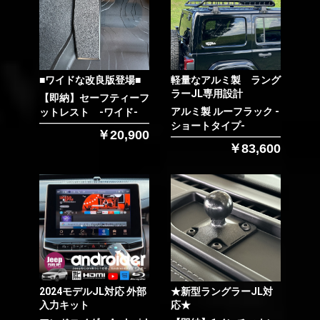
お買い物を続ける
カートへ進む
■ワイドな改良版登場■
軽量なアルミ製 ラング
ラーJL専用設計
【即納】セーフティーフ
アルミ製 ルーフラック -
ットレスト -ワイド-
ショートタイプ-
￥20,900
￥83,600
2024モデルJL対応 外部
★新型ラングラーJL対
入力キット
応★