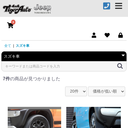
0
全て
|
スズキ車
7件
の商品が見つかりました