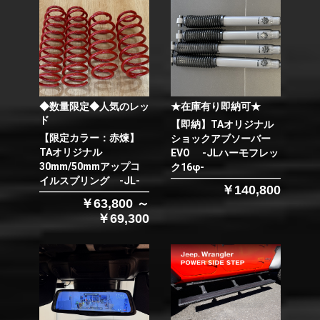
◆数量限定◆人気のレッ
★在庫有り即納可★
ド
【即納】TAオリジナル
【限定カラー：赤煉】
ショックアブソーバー
TAオリジナル
EVO -JLハーモフレッ
30mm/50mmアップコ
ク16φ-
イルスプリング -JL-
￥140,800
￥63,800 ～
￥69,300