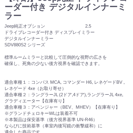
ーダー付き デジタルインナーミ
ラー
Jeep純正オプション 2.5
ドライブレコーダー付き ディスプレイミラー
デジタルインナーミラー
SDV880S2 シリーズ
標準ルームミラーと比較して圧倒的な視野の広さを
確保し、死角の少ない後方視界を確認できます。
適合車種１：コンパス MCA, コマンダー H6, レネゲードBV ,
レネゲード 4xe（お取り寄せ）
適合車種２：ラングラーJL (2ドア,4ドア),ラングラーJL 4xe,
グラディエーター【在庫有り】
適合車種３：アベンジャー（BEV、MHEV）【在庫有り】
※グランドチェロキーWLは装着不可
※本製品は保安基準（後方視界基準 UN-R46）
ならびに技術基準（⾞室内後写鏡の衝撃緩和）に
適合した商品です。