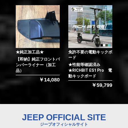
★純正加工品★
免許不要の電動キックボ
ード
【即納】純正フロントバ
★性能等確認済み
ンパーライナー（加工
★RICHBIT ES1 Pro 電
品）
動キックボード
￥14,080
￥59,799
JEEP OFFICIAL SITE
ジープオフィシャルサイト