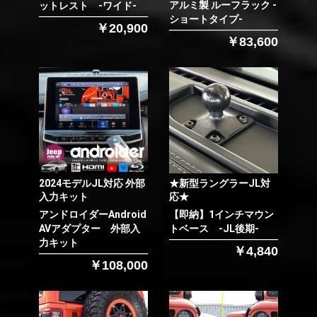
アルミ製 ルーフラック -
ットレスト -ワイド-
ショートタイプ-
￥20,900
￥83,600
2024モデルJL対応 外部
★新型ラングラーJL対
入力キット
応★
アンドロイダーAndroid
【即納】1インチマウン
AVアダプター 外部入
トベース -JL後期-
力キット
￥4,840
￥108,000