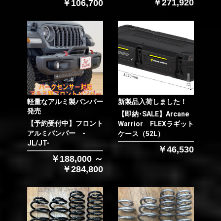
￥271,920
￥106,700
軽量なアルミ製バンパー
新製品入荷しました！
発売
【即納･SALE】Arcane
【予約受付中】フロント
Warrior FLEXラギット
アルミバンパー -
ケース（52L）
JL/JT-
￥46,530
￥188,000 ～
￥284,800