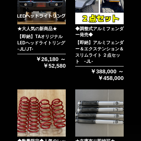
★大人気の新商品★
◆調整式アルミフェンダ
ー発売◆
【即納】TAオリジナル
【即納】アルミフェンダ
LEDヘッドライトリング
ー＆エクステンション＆
-JL/JT-
スリムライト ２点セッ
￥26,180 ～
ト -JL-
￥52,580
お買い物を続ける
カートへ進む
￥388,000 ～
￥458,000
◆数量限定◆人気のレッ
★在庫有り即納可★