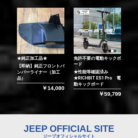
★純正加工品★
免許不要の電動キックボ
ード
【即納】純正フロントバ
★性能等確認済み
ンパーライナー（加工
★RICHBIT ES1 Pro 電
品）
動キックボード
￥14,080
￥59,799
JEEP OFFICIAL SITE
ジープオフィシャルサイト