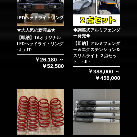
★大人気の新商品★
◆調整式アルミフェンダ
ー発売◆
【即納】TAオリジナル
【即納】アルミフェンダ
LEDヘッドライトリング
ー＆エクステンション＆
-JL/JT-
スリムライト ２点セッ
￥26,180 ～
ト -JL-
￥52,580
￥388,000 ～
￥458,000
お買い物を続ける
カートへ進む