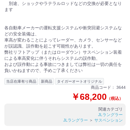
別途、ショックやラテラルロッドなどの交換が必要となり
ます
各自動車メーカーの運転支援システムや衝突回避システムな
どの安全装備は、
車高が変わることによってレーダー、カメラ、センサーなど
が誤認識、誤作動を起こす可能性があります。
弊社リフトアップ（またはローダウン）サスペンション装着
による車高変化に伴うそれらシステムの誤作動、
および誤作動による事故につきましては弊社は一切の責任を
負いかねますので、予めご了承ください
当店在庫有り商品
新商品
タイガーオートオリジナル
商品コード：
3644
￥68,200
（税込）
関連カテゴリ
JLラングラー
JLラングラー
＞
サスペンション