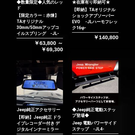
◆数量限定◆人気のレッ
★在庫有り即納可★
ド
【即納】TAオリジナル
【限定カラー：赤煉】
ショックアブソーバー
TAオリジナル
EVO -JLハーモフレッ
30mm/50mmアップコ
ク16φ-
イルスプリング -JL-
￥140,800
￥63,800 ～
￥69,300
Jeep純正アクセサリー
◆Jeep純正電動ステッ
プ登場◆
【即納】Jeep純正 ドラ
Jeep 電動パワーサイド
イブレコーダー付き デ
ステップ -JL4-
ジタルインナーミラー