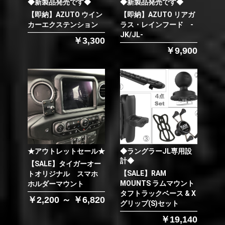
◆新製品発売です◆
◆新製品発売です◆
【即納】AZUTO ウイン
【即納】AZUTO リアガ
カーエクステンション
ラス・レインフード -
JK/JL-
￥3,300
￥9,900
★アウトレットセール★
◆ラングラーJL専用設
計◆
【SALE】タイガーオー
【SALE】RAM
トオリジナル スマホ
MOUNTS ラムマウント
ホルダーマウント
タフトラックベース & X
￥2,200 ～ ￥6,820
グリップ(S)セット
￥19,140