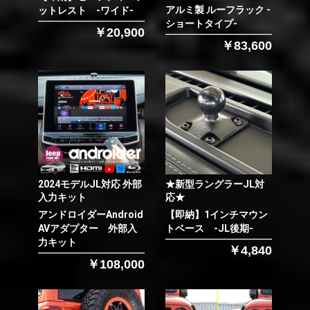
アルミ製 ルーフラック -
ットレスト -ワイド-
ショートタイプ-
￥20,900
￥83,600
2024モデルJL対応 外部
★新型ラングラーJL対
入力キット
応★
アンドロイダーAndroid
【即納】1インチマウン
AVアダプター 外部入
トベース -JL後期-
力キット
￥4,840
￥108,000