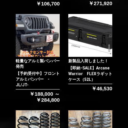
￥271,920
￥106,700
軽量なアルミ製バンパー
新製品入荷しました！
発売
【即納･SALE】Arcane
【予約受付中】フロント
Warrior FLEXラギット
アルミバンパー -
ケース（52L）
JL/JT-
￥46,530
￥188,000 ～
￥284,800