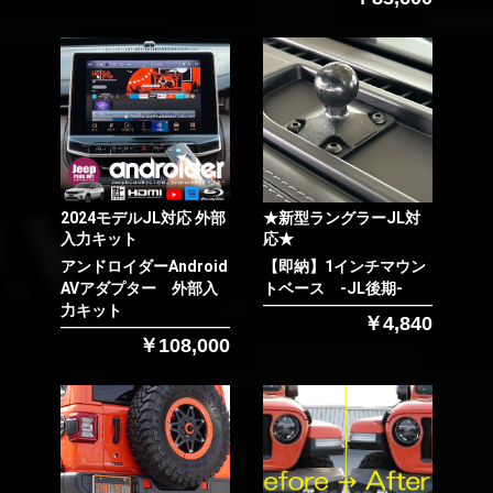
お買い物を続ける
カートへ進む
2024モデルJL対応 外部
★新型ラングラーJL対
入力キット
応★
アンドロイダーAndroid
【即納】1インチマウン
AVアダプター 外部入
トベース -JL後期-
力キット
￥4,840
￥108,000