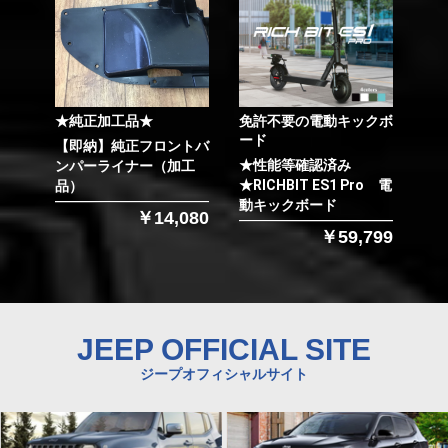
★純正加工品★
免許不要の電動キックボ
ード
【即納】純正フロントバ
★性能等確認済み
ンパーライナー（加工
★RICHBIT ES1 Pro 電
品）
動キックボード
￥14,080
￥59,799
JEEP OFFICIAL SITE
ジープオフィシャルサイト