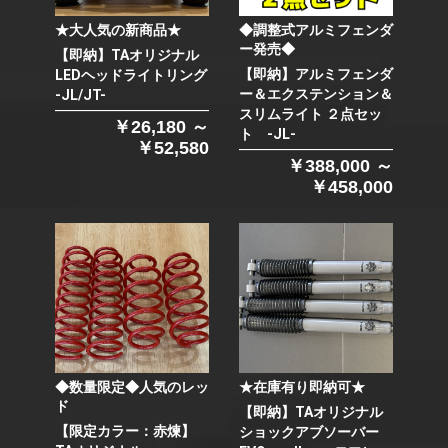
★大人気の新商品★
◆調整式アルミフェンダ
ー発売◆
【即納】TAオリジナル
【即納】アルミフェンダ
LEDヘッドライトリング
ー＆エクステンション＆
-JL/JT-
スリムライト ２点セッ
￥26,180 ～
ト -JL-
￥52,580
￥388,000 ～
￥458,000
◆数量限定◆人気のレッ
★在庫有り即納可★
ド
【即納】TAオリジナル
【限定カラー：赤煉】
ショックアブソーバー