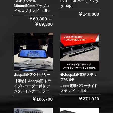
TAオリジナル
EVO -JLハーモフレッ
30mm/50mmアップコ
ク16φ-
イルスプリング -JL-
￥140,800
￥63,800 ～
￥69,300
Jeep純正アクセサリー
◆Jeep純正電動ステッ
プ登場◆
【即納】Jeep純正 ドラ
Jeep 電動パワーサイド
イブレコーダー付き デ
ステップ -JL4-
ジタルインナーミラー
￥271,920
￥106,700