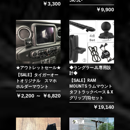
JK/JL-
￥3,300
￥9,900
★アウトレットセール★
◆ラングラーJL専用設
計◆
【SALE】タイガーオー
【SALE】RAM
トオリジナル スマホ
MOUNTS ラムマウント
ホルダーマウント
タフトラックベース & X
￥2,200 ～ ￥6,820
グリップ(S)セット
￥19,140