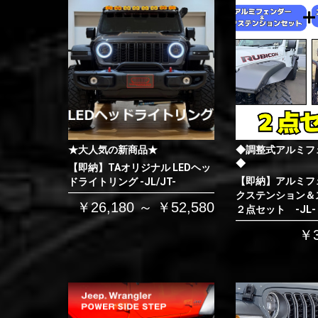
★大人気の新商品★
◆調整式アルミフ
◆
【即納】TAオリジナル LEDヘッ
【即納】アルミフ
ドライトリング -JL/JT-
クステンション＆
￥26,180 ～ ￥52,580
２点セット -JL-
￥3