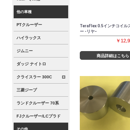
他の車種
PTクルーザー
TeraFlex 0.5インチコイ
ー -リヤ−
ハイラックス
￥12,
ジムニー
商品詳細はこちら
ダッジ ナイトロ
クライスラー 300C
三菱ジープ
ランドクルーザー 70系
FJクルーザー/LCプラド
その他