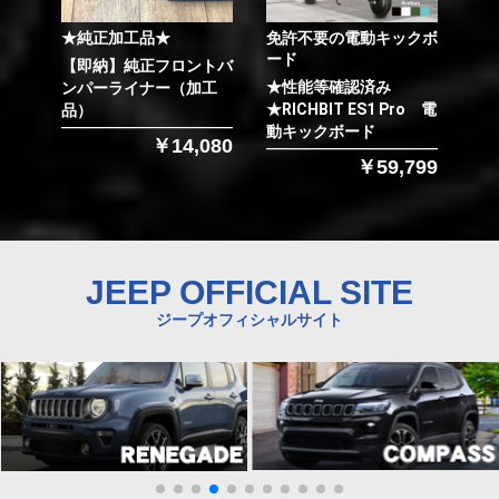
★純正加工品★
免許不要の電動キックボ
ード
【即納】純正フロントバ
★性能等確認済み
ンパーライナー（加工
★RICHBIT ES1 Pro 電
品）
動キックボード
￥14,080
￥59,799
JEEP OFFICIAL SITE
ジープオフィシャルサイト