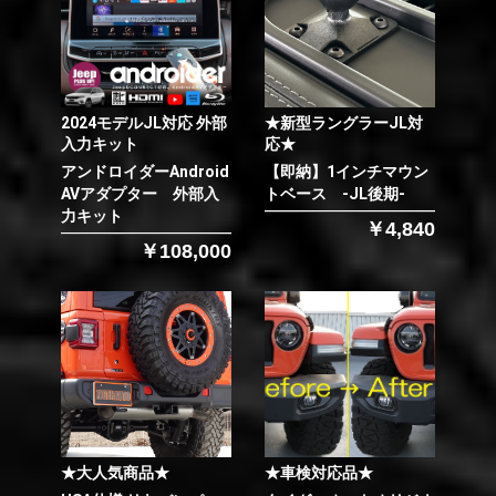
2024モデルJL対応 外部
★新型ラングラーJL対
入力キット
応★
アンドロイダーAndroid
【即納】1インチマウン
AVアダプター 外部入
トベース -JL後期-
力キット
￥4,840
￥108,000
★大人気商品★
★車検対応品★