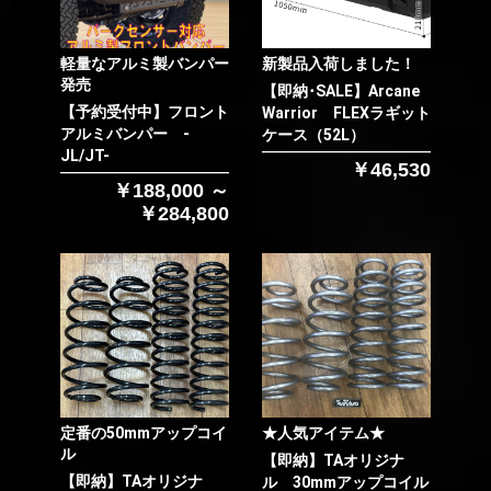
軽量なアルミ製バンパー
新製品入荷しました！
発売
【即納･SALE】Arcane
【予約受付中】フロント
Warrior FLEXラギット
アルミバンパー -
ケース（52L）
JL/JT-
￥46,530
￥188,000 ～
￥284,800
定番の50mmアップコイ
★人気アイテム★
ル
【即納】TAオリジナ
【即納】TAオリジナ
ル 30mmアップコイル