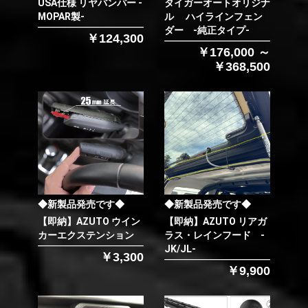
USA仕様 リヤバンパー -
タイガーオートオリジナ
MOPAR製-
ル ハイラインフェン
ダー -純正タイプ-
￥124,300
￥176,000 ～
￥368,500
◆新製品発売です◆
◆新製品発売です◆
【即納】AZUTO ウイン
【即納】AZUTO リアガ
カーエクステンション
ラス・レインフード -
JK/JL-
￥3,300
￥9,900