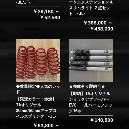
ー＆エクステンション＆
-JL/JT-
スリムライト ２点セッ
￥26,180 ～
ト -JL-
￥52,580
￥388,000 ～
￥458,000
◆数量限定◆人気のレッ
★在庫有り即納可★
ド
【即納】TAオリジナル
【限定カラー：赤煉】
ショックアブソーバー
TAオリジナル
EVO -JLハーモフレッ
30mm/50mmアップコ
ク16φ-
イルスプリング -JL-
￥140,800
￥63,800 ～