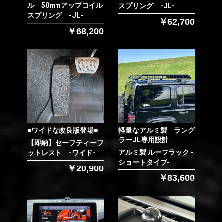
ル 50mmアップコイル
スプリング -JL-
スプリング -JL-
￥62,700
￥68,200
■ワイドな改良版登場■
軽量なアルミ製 ラング
ラーJL専用設計
【即納】セーフティーフ
アルミ製 ルーフラック -
ットレスト -ワイド-
ショートタイプ-
￥20,900
￥83,600