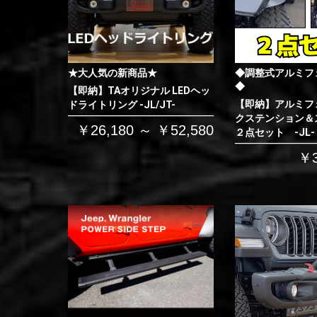
★大人気の新商品★
◆調整式アルミフ
◆
【即納】TAオリジナル LEDヘッ
【即納】アルミフ
ドライトリング -JL/JT-
クステンション＆
￥26,180 ～ ￥52,580
２点セット -JL-
￥3