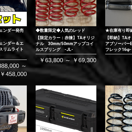
ェンダー発売
◆数量限定◆人気のレッド
★在庫有り即
【限定カラー：赤煉】TAオリジ
【即納】TAオ
ェンダー＆エ
ナル 30mm/50mmアップコイ
アブソーバーE
スリムライト
ルスプリング -JL-
フレック16φ-
￥63,800 ～ ￥69,300
88,000 ～
￥458,000