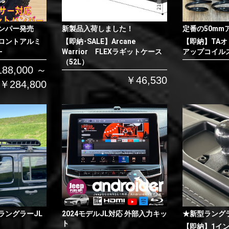
ンパー発売
新製品入荷しました！
定番の50mm
ロントアルミ
【即納･SALE】Arcane
【即納】TAオ
-
Warrior FLEXラギットケース
アップコイルス
（52L）
88,000 ～
￥46,530
￥284,800
ラングラーJL
2024モデルJL対応 外部入力キッ
★新型ラング
ト
【即納】1イ