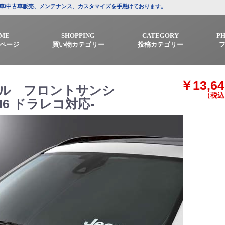
プの新車/中古車販売、メンテナンス、カスタマイズを手懸けております。
ME
SHOPPING
CATEGORY
P
ページ
買い物カテゴリー
投稿カテゴリー
￥13,64
ナル フロントサンシ
（税込
H6 ドラレコ対応-