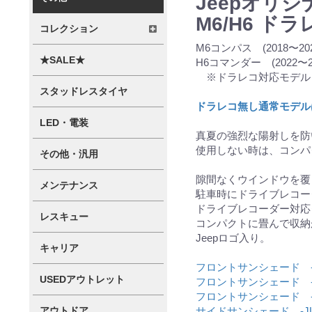
Jeepオリ
M6/H6 ド
コレクション
M6コンパス (2018〜202
★SALE★
H6コマンダー (2022〜
※ドラレコ対応
スタッドレスタイヤ
ドラレコ無し通常モデル
LED・電装
真夏の強烈な陽射しを
使用しない時は、コン
その他・汎用
隙間なくウインドウを覆
メンテナンス
駐車時にドライブレコー
ドライブレコーダー対応
レスキュー
コンパクトに畳んで収納
Jeepロゴ入り。
キャリア
フロントサンシェード -JK
USEDアウトレット
フロントサンシェード -J
フロントサンシェード -J
サイドサンシェード -JL/
アウトドア