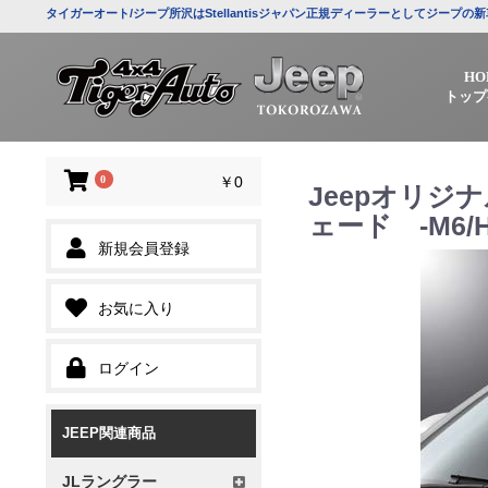
タイガーオート/ジープ所沢はStellantisジャパン正規ディーラーとしてジー
HO
トップ
0
￥0
Jeepオリジ
ェード -M6/
新規会員登録
お気に入り
ログイン
JEEP関連商品
JLラングラー