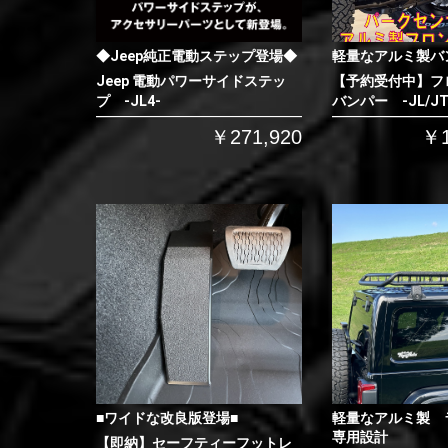
◆Jeep純正電動ステップ登場◆
軽量なアルミ製バ
Jeep 電動パワーサイドステッ
【予約受付中】フ
プ -JL4-
バンパー -JL/JT
￥271,920
￥1
■ワイドな改良版登場■
軽量なアルミ製 
専用設計
【即納】セーフティーフットレ