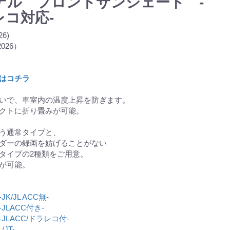
ジナル フロントサンシェード -
ラレコ対応-
6)
2026）
モデル
はコチラ
防いで、車室内の温度上昇を防ぎます。
パクトに折り畳みが可能。
う通常タイプと、
ダーの録画を妨げることがない
タイプの2種類をご用意。
が可能。
/JL ACC無-
LACC付き-
LACC/ドラレコ付-
JT-