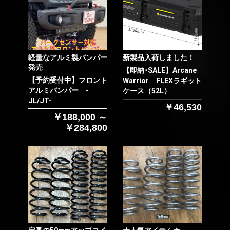
軽量なアルミ製バンパー
新製品入荷しました！
発売
【即納･SALE】Arcane
【予約受付中】フロント
Warrior FLEXラギット
アルミバンパー -
ケース（52L）
JL/JT-
￥46,530
￥188,000 ～
￥284,800