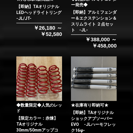
ー発売◆
【即納】TAオリジナル
【即納】アルミフェンダ
LEDヘッドライトリング
ー＆エクステンション＆
-JL/JT-
スリムライト ２点セッ
￥26,180 ～
ト -JL-
￥52,580
￥388,000 ～
￥458,000
◆数量限定◆人気のレッ
★在庫有り即納可★
ド
【即納】TAオリジナル
【限定カラー：赤煉】
ショックアブソーバー
TAオリジナル
EVO -JLハーモフレッ
30mm/50mmアップコ
ク16φ-