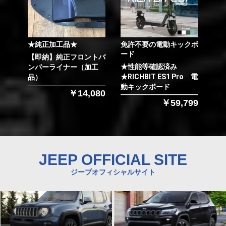
★純正加工品★
免許不要の電動キックボ
ード
【即納】純正フロントバ
★性能等確認済み
ンパーライナー（加工
★RICHBIT ES1 Pro 電
品）
動キックボード
￥14,080
￥59,799
JEEP OFFICIAL SITE
ジープオフィシャルサイト