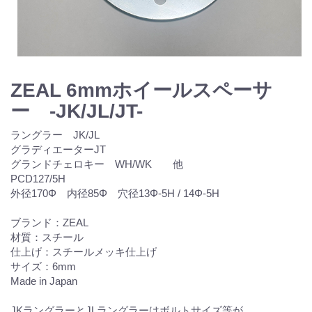
ZEAL 6mmホイールスペーサ
ー -JK/JL/JT-
ラングラー JK/JL
グラディエーターJT
グランドチェロキー WH/WK 他
PCD127/5H
外径170Φ 内径85Φ 穴径13Φ-5H / 14Φ-5H
ブランド：ZEAL
材質：スチール
仕上げ：スチールメッキ仕上げ
サイズ：6mm
Made in Japan
JKラングラーとJLラングラーはボルトサイズ等が