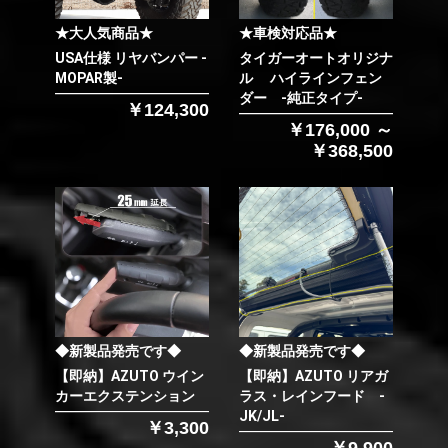
★大人気商品★
★車検対応品★
USA仕様 リヤバンパー -
タイガーオートオリジナ
MOPAR製-
ル ハイラインフェン
ダー -純正タイプ-
￥124,300
￥176,000 ～
￥368,500
◆新製品発売です◆
◆新製品発売です◆
【即納】AZUTO ウイン
【即納】AZUTO リアガ
カーエクステンション
ラス・レインフード -
JK/JL-
￥3,300
￥9,900