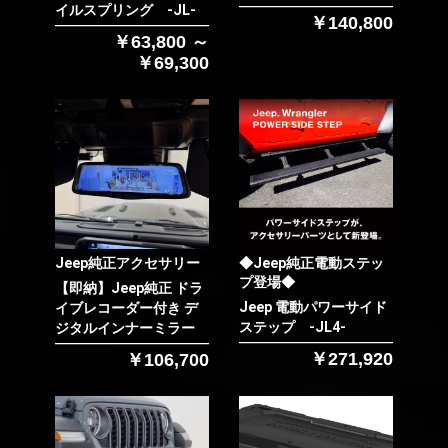
イルスプリング -JL-
￥140,800
￥63,800 ～
￥69,300
お買い物を続ける
カートへ進む
Jeep純正アクセサリー
◆Jeep純正電動ステッ
プ登場◆
【即納】Jeep純正 ドラ
Jeep 電動パワーサイド
イブレコーダー付き デ
ステップ -JL4-
ジタルインナーミラー
￥271,920
￥106,700