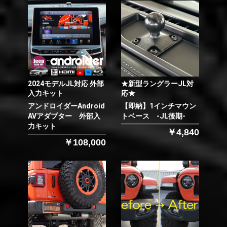
2024モデルJL対応 外部
★新型ラングラーJL対
入力キット
応★
アンドロイダーAndroid
【即納】1インチマウン
AVアダプター 外部入
トベース -JL後期-
力キット
￥4,840
￥108,000