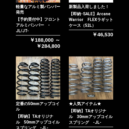
軽量なアルミ製バンパー
新製品入荷しました！
発売
【即納･SALE】Arcane
【予約受付中】フロント
Warrior FLEXラギット
アルミバンパー -
ケース（52L）
JL/JT-
￥46,530
￥188,000 ～
￥284,800
お買い物を続ける
カートへ進む
定番の50mmアップコイ
★人気アイテム★
ル
【即納】TAオリジナ
【即納】TAオリジナ
ル 30mmアップコイル
ル 50mmアップコイル
スプリング -JL-
スプリング -JL-