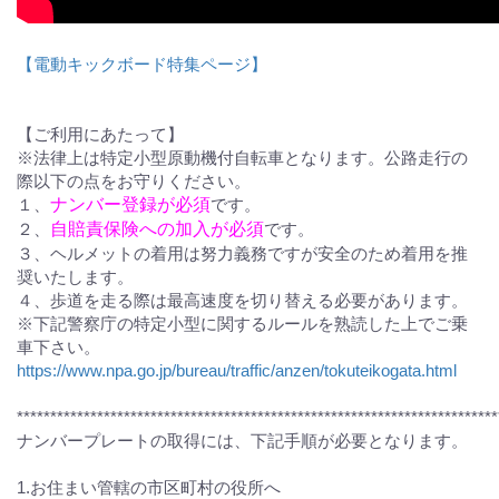
【電動キックボード特集ページ】
【ご利用にあたって】
※法律上は特定小型原動機付自転車となります。公路走行の
際以下の点をお守りください。
１、
ナンバー登録が必須
です。
２、
自賠責保険への加入が必須
です。
３、ヘルメットの着用は努力義務ですが安全のため着用を推
奨いたします。
４、歩道を走る際は最高速度を切り替える必要があります。
※下記警察庁の特定小型に関するルールを熟読した上でご乗
車下さい。
https://www.npa.go.jp/bureau/traffic/anzen/tokuteikogata.html
************************************************************************
ナンバープレートの取得には、下記手順が必要となります。
1.お住まい管轄の市区町村の役所へ