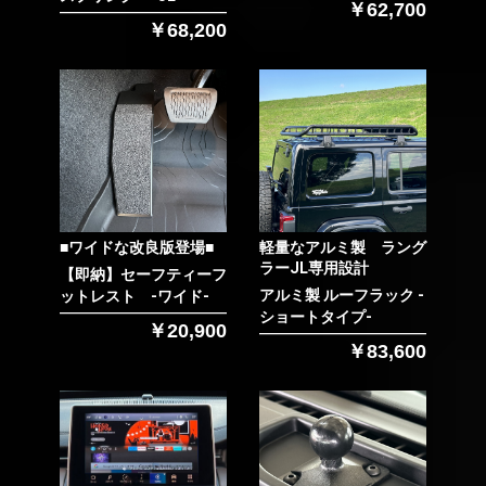
￥62,700
￥68,200
■ワイドな改良版登場■
軽量なアルミ製 ラング
ラーJL専用設計
【即納】セーフティーフ
アルミ製 ルーフラック -
ットレスト -ワイド-
ショートタイプ-
￥20,900
￥83,600