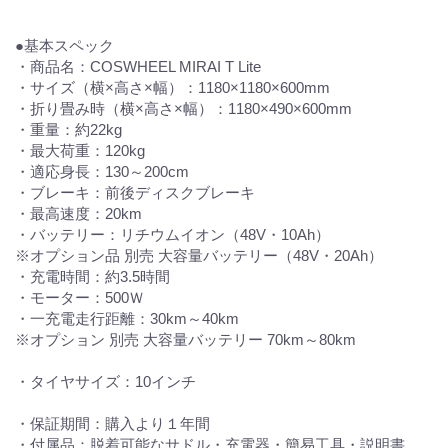
●基本スペック
・商品名：COSWHEEL MIRAI T Lite
・サイズ（横×高さ×幅）：1180×1180×600mm
・折り畳み時（横×高さ×幅）：1180×490×600mm
・重量：約22kg
・最大荷重：120kg
・適応身長：130～200cm
・ブレーキ：前後ディスクブレーキ
・最高速度：20km
・バッテリー：リチウムイオン（48V・10Ah）
※オプション品 別売 大容量バッテリー（48V・20Ah）
・充電時間：約3.5時間
・モーター：500Ｗ
・一充電走行距離：30km～40km
※オプション 別売 大容量バッテリー 70km～80km
・タイヤサイズ：10インチ
・保証期間：購入より１年間
・付属品：脱着可能なサドル・充電器・簡易工具・説明書