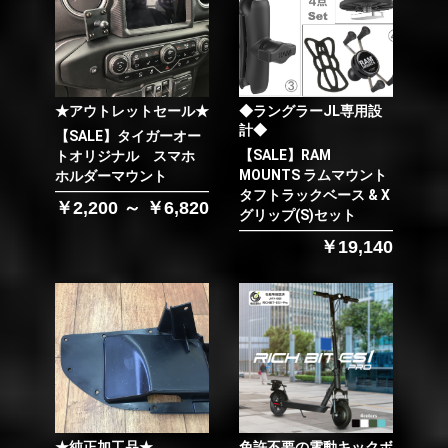
★アウトレットセール★
◆ラングラーJL専用設
計◆
【SALE】タイガーオー
【SALE】RAM
トオリジナル スマホ
MOUNTS ラムマウント
ホルダーマウント
タフトラックベース & X
￥2,200 ～ ￥6,820
グリップ(S)セット
￥19,140
★純正加工品★
免許不要の電動キックボ