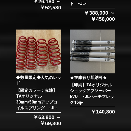
￥26,180 ～
ト -JL-
￥52,580
￥388,000 ～
￥458,000
◆数量限定◆人気のレッ
★在庫有り即納可★
ド
【即納】TAオリジナル
【限定カラー：赤煉】
ショックアブソーバー
TAオリジナル
EVO -JLハーモフレッ
30mm/50mmアップコ
ク16φ-
イルスプリング -JL-
￥140,800
￥63,800 ～
￥69,300