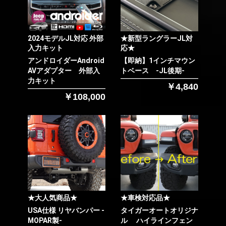
2024モデルJL対応 外部
★新型ラングラーJL対
入力キット
応★
アンドロイダーAndroid
【即納】1インチマウン
AVアダプター 外部入
トベース -JL後期-
力キット
￥4,840
￥108,000
★大人気商品★
★車検対応品★
USA仕様 リヤバンパー -
タイガーオートオリジナ
MOPAR製-
ル ハイラインフェン