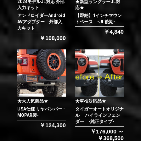
2024モデルJL対応 外部
★新型ラングラーJL対
入力キット
応★
アンドロイダーAndroid
【即納】1インチマウン
AVアダプター 外部入
トベース -JL後期-
力キット
￥4,840
￥108,000
★大人気商品★
★車検対応品★
USA仕様 リヤバンパー -
タイガーオートオリジナ
MOPAR製-
ル ハイラインフェン
ダー -純正タイプ-
￥124,300
￥176,000 ～
￥368,500