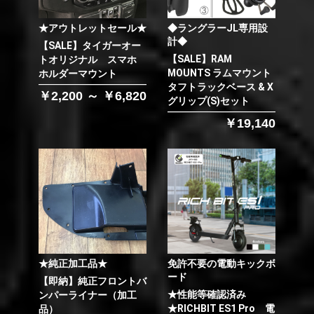
★アウトレットセール★
◆ラングラーJL専用設
計◆
【SALE】タイガーオー
【SALE】RAM
トオリジナル スマホ
MOUNTS ラムマウント
ホルダーマウント
タフトラックベース & X
￥2,200 ～ ￥6,820
グリップ(S)セット
￥19,140
★純正加工品★
免許不要の電動キックボ
ード
【即納】純正フロントバ
★性能等確認済み
ンパーライナー（加工
★RICHBIT ES1 Pro 電
品）