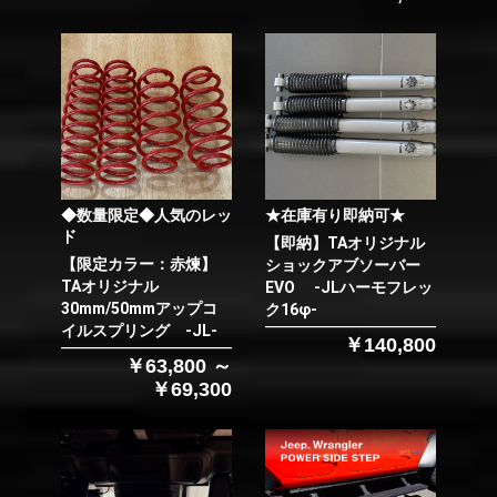
◆数量限定◆人気のレッ
★在庫有り即納可★
ド
【即納】TAオリジナル
【限定カラー：赤煉】
ショックアブソーバー
TAオリジナル
EVO -JLハーモフレッ
30mm/50mmアップコ
ク16φ-
イルスプリング -JL-
￥140,800
￥63,800 ～
￥69,300