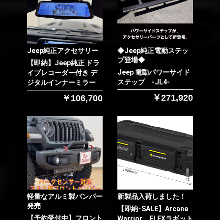
Jeep純正アクセサリー
◆Jeep純正電動ステッ
プ登場◆
【即納】Jeep純正 ドラ
Jeep 電動パワーサイド
イブレコーダー付き デ
ステップ -JL4-
ジタルインナーミラー
￥271,920
￥106,700
お買い物を続ける
カートへ進む
軽量なアルミ製バンパー
新製品入荷しました！
発売
【即納･SALE】Arcane
【予約受付中】フロント
Warrior FLEXラギット