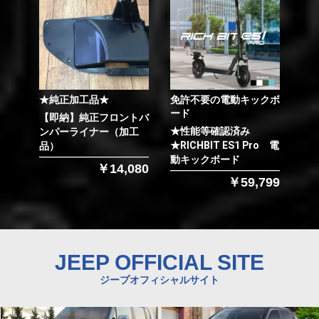
★純正加工品★
免許不要の電動キックボ
ード
【即納】純正フロントバ
★性能等確認済み
ンパーライナー（加工
★RICHBIT ES1 Pro 電
品）
動キックボード
￥14,080
￥59,799
JEEP OFFICIAL SITE
ジープオフィシャルサイト