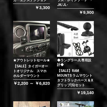
カーエクステンション
ラス・レインフード -
JK/JL-
￥3,300
￥9,900
★アウトレットセール★
◆ラングラーJL専用設
計◆
【SALE】タイガーオー
【SALE】RAM
トオリジナル スマホ
MOUNTS ラムマウント
ホルダーマウント
タフトラックベース & X
￥2,200 ～ ￥6,820
グリップ(S)セット
￥19,140