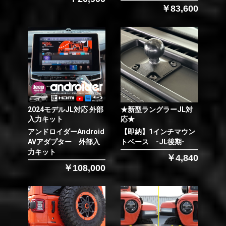
￥83,600
2024モデルJL対応 外部
★新型ラングラーJL対
入力キット
応★
アンドロイダーAndroid
【即納】1インチマウン
AVアダプター 外部入
トベース -JL後期-
力キット
￥4,840
￥108,000