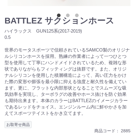
BATTLEZ サクションホース
ハイラックス GUN125系(2017-2019)
0.5
世界のモータスポーツで信頼されているSAMCO製のオリジナ
ルシリコンホースを採用。熟練の作業者によって一つひとつ
型を使用して丁寧にハンドメイドされているため、複雑な形
状でありながらもフィッティングは抜群です。また、オリジ
ナルシリコンを使用した積層構造によって、高い圧力をかけ
た際の変形や膨張を最小限に抑える強度と耐久性を備えてい
ます。更に、フラットな内部形状となることでスムーズな吸
気効率を実現し、ターボラグの改善やホース抜けを防ぐ効果
も期待出来ます。本体のカラーはBATTLEZのイメージカラー
であるレッドをチョイス。エンジンルーム内に鮮やかさを加
えてスポーツテイストをかき立てます。
お取寄せ商品
商品コード：
2885