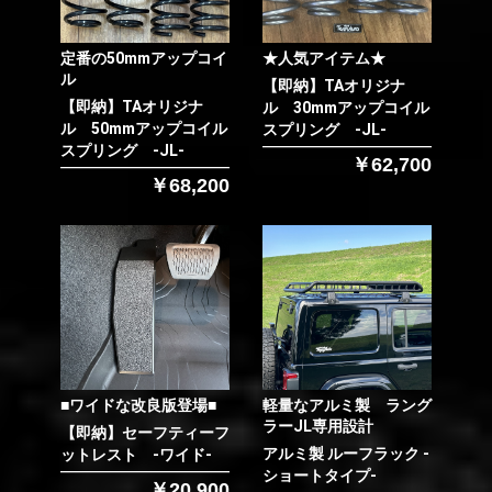
定番の50mmアップコイ
★人気アイテム★
ル
【即納】TAオリジナ
【即納】TAオリジナ
ル 30mmアップコイル
ル 50mmアップコイル
スプリング -JL-
スプリング -JL-
￥62,700
￥68,200
■ワイドな改良版登場■
軽量なアルミ製 ラング
ラーJL専用設計
【即納】セーフティーフ
アルミ製 ルーフラック -
ットレスト -ワイド-
ショートタイプ-
￥20,900