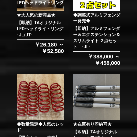
★大人気の新商品★
◆調整式アルミフェンダ
ー発売◆
【即納】TAオリジナル
【即納】アルミフェンダ
LEDヘッドライトリング
ー＆エクステンション＆
-JL/JT-
スリムライト ２点セッ
￥26,180 ～
ト -JL-
￥52,580
￥388,000 ～
￥458,000
◆数量限定◆人気のレッ
★在庫有り即納可★
ド
【即納】TAオリジナル