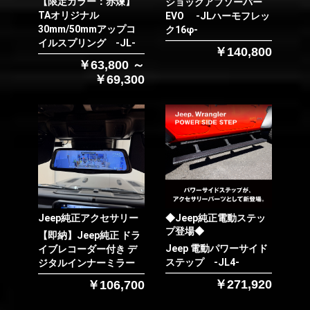
【限定カラー：赤煉】
ショックアブソーバー
TAオリジナル
EVO -JLハーモフレッ
30mm/50mmアップコ
ク16φ-
イルスプリング -JL-
￥140,800
￥63,800 ～
￥69,300
Jeep純正アクセサリー
◆Jeep純正電動ステッ
プ登場◆
【即納】Jeep純正 ドラ
Jeep 電動パワーサイド
イブレコーダー付き デ
ステップ -JL4-
ジタルインナーミラー
お買い物を続ける
カートへ進む
￥271,920
￥106,700