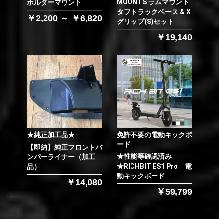
MOUNTS ラムマウント
ホルダーマウント
タフトラックベース & X
￥2,200 ～ ￥6,820
グリップ(S)セット
￥19,140
★純正加工品★
免許不要の電動キックボ
ード
【即納】純正フロントバ
★性能等確認済み
ンパーライナー（加工
★RICHBIT ES1 Pro 電
品）
動キックボード
￥14,080
￥59,799