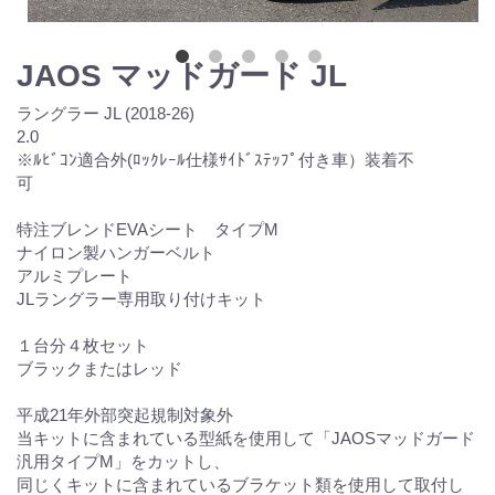
JAOS マッドガード JL
ラングラー JL (2018-26)
2.0
※ﾙﾋﾞｺﾝ適合外(ﾛｯｸﾚｰﾙ仕様ｻｲﾄﾞｽﾃｯﾌﾟ付き車）装着不
可
特注ブレンドEVAシート タイプM
ナイロン製ハンガーベルト
アルミプレート
JLラングラー専用取り付けキット
１台分４枚セット
ブラックまたはレッド
平成21年外部突起規制対象外
当キットに含まれている型紙を使用して「JAOSマッドガード
汎用タイプM」をカットし、
同じくキットに含まれているブラケット類を使用して取付し