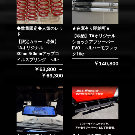
◆数量限定◆人気のレッ
★在庫有り即納可★
ド
【即納】TAオリジナル
【限定カラー：赤煉】
ショックアブソーバー
TAオリジナル
EVO -JLハーモフレッ
30mm/50mmアップコ
ク16φ-
イルスプリング -JL-
￥140,800
￥63,800 ～
￥69,300