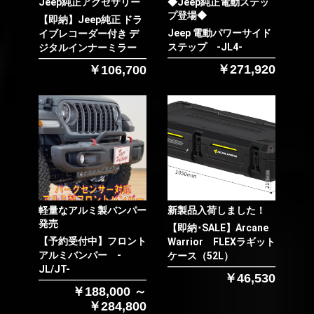
Jeep純正アクセサリー
◆Jeep純正電動ステッ
プ登場◆
お買い物を続ける
カートへ進む
【即納】Jeep純正 ドラ
Jeep 電動パワーサイド
イブレコーダー付き デ
ステップ -JL4-
ジタルインナーミラー
￥271,920
￥106,700
軽量なアルミ製バンパー
新製品入荷しました！
発売
【即納･SALE】Arcane
【予約受付中】フロント
Warrior FLEXラギット
アルミバンパー -
ケース（52L）
JL/JT-
￥46,530
￥188,000 ～
￥284,800