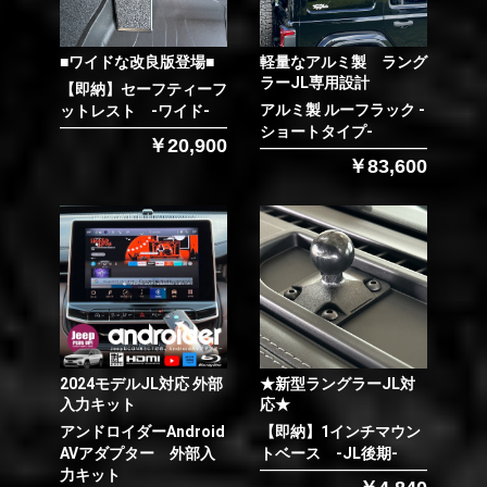
■ワイドな改良版登場■
軽量なアルミ製 ラング
ラーJL専用設計
【即納】セーフティーフ
アルミ製 ルーフラック -
ットレスト -ワイド-
ショートタイプ-
￥20,900
￥83,600
2024モデルJL対応 外部
★新型ラングラーJL対
入力キット
応★
アンドロイダーAndroid
【即納】1インチマウン
AVアダプター 外部入
トベース -JL後期-
力キット