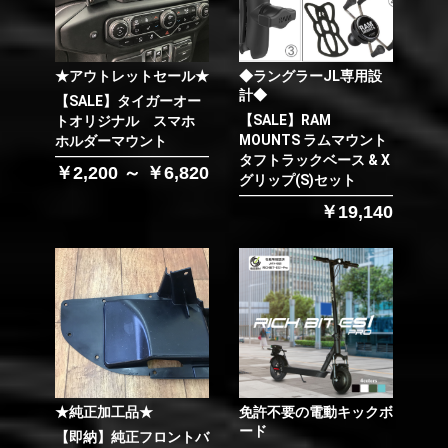
★アウトレットセール★
◆ラングラーJL専用設
計◆
【SALE】タイガーオー
【SALE】RAM
トオリジナル スマホ
MOUNTS ラムマウント
ホルダーマウント
タフトラックベース & X
￥2,200 ～ ￥6,820
グリップ(S)セット
￥19,140
★純正加工品★
免許不要の電動キックボ
ード
【即納】純正フロントバ