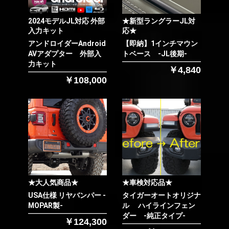
2024モデルJL対応 外部
★新型ラングラーJL対
入力キット
応★
アンドロイダーAndroid
【即納】1インチマウン
AVアダプター 外部入
トベース -JL後期-
力キット
￥4,840
￥108,000
★大人気商品★
★車検対応品★
USA仕様 リヤバンパー -
タイガーオートオリジナ
MOPAR製-
ル ハイラインフェン
ダー -純正タイプ-
￥124,300