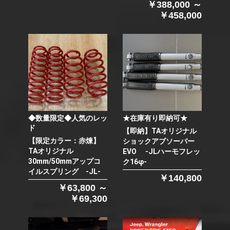
￥388,000 ～
￥458,000
◆数量限定◆人気のレッ
★在庫有り即納可★
ド
【即納】TAオリジナル
【限定カラー：赤煉】
ショックアブソーバー
TAオリジナル
EVO -JLハーモフレッ
30mm/50mmアップコ
ク16φ-
イルスプリング -JL-
￥140,800
￥63,800 ～
￥69,300